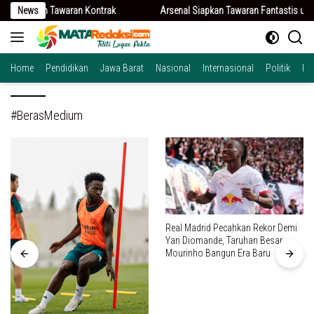
Langsung
aran Kontrak
News
Arsenal Siapkan Tawaran Fantastis untuk Vinícius Júnior,
ke
konten
Home
Pendidikan
Jawa Barat
Nasional
Internasional
Politik
Hu
#BerasMedium
Real Madrid Pecahkan Rekor Demi
Yan Diomande, Taruhan Besar
Mourinho Bangun Era Baru