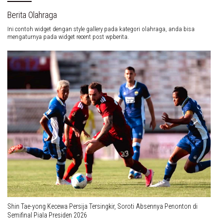
Popular Post
1
Agustus 6, 2026
0 Komentar
Real Madrid Ingin Hindari Kehilangan Bintang Utama
2
Agustus 1, 2026
0 Komentar
Debut Enzo Maresca Berakhir Pahit, Manchester City Tumbang dari
Inter Milan 1-3
3
Agustus 2, 2026
0 Komentar
Manchester United Bangkit Kalahkan Atlético Madrid 2-1, Bryan
Mbeumo Borong Brace
4
Agustus 2, 2026
0 Komentar
Real Madrid Ditahan Fiorentina 2-2, Keunggulan Dua Gol Sirna
5
Agustus 2, 2026
0 Komentar
Thailand Tundukkan Malaysia 2-0, Gajah Perang Puncaki Klasemen
Grup B Piala AFF 2026
6
Agustus 2, 2026
0 Komentar
Filipina Comeback Bungkam Laos 4-1, Persaingan Grup B Piala