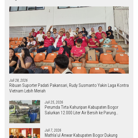
Shin Tae-yong Kecewa Persija Tersingkir, Soroti Absennya Penonton di
Semifinal Piala Presiden 2026
Lucho: “Kerja Keras Persib Berbuah
Tiket Final Piala Presiden 2026”
Persib ke Final Piala Presiden 2026,
Igor Tolić Fokus Pulihkan Kondisi
Pemain
Selengkapnya