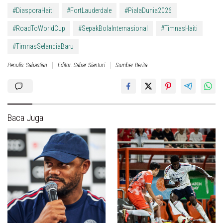
#DiasporaHaiti
#FortLauderdale
#PialaDunia2026
#RoadToWorldCup
#SepakBolaInternasional
#TimnasHaiti
#TimnasSelandiaBaru
Penulis: Sabastian
Editor: Sabar Sianturi
Sumber Berita
Baca Juga