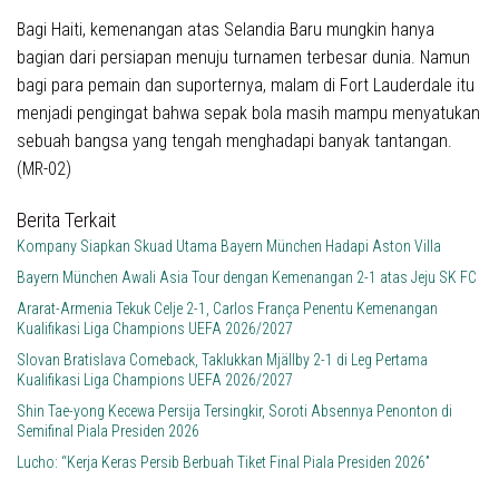
Bagi Haiti, kemenangan atas Selandia Baru mungkin hanya
bagian dari persiapan menuju turnamen terbesar dunia. Namun
bagi para pemain dan suporternya, malam di Fort Lauderdale itu
menjadi pengingat bahwa sepak bola masih mampu menyatukan
sebuah bangsa yang tengah menghadapi banyak tantangan.
(MR-02)
Berita Terkait
Kompany Siapkan Skuad Utama Bayern München Hadapi Aston Villa
Bayern München Awali Asia Tour dengan Kemenangan 2-1 atas Jeju SK FC
Ararat-Armenia Tekuk Celje 2-1, Carlos França Penentu Kemenangan
Kualifikasi Liga Champions UEFA 2026/2027
Slovan Bratislava Comeback, Taklukkan Mjällby 2-1 di Leg Pertama
Kualifikasi Liga Champions UEFA 2026/2027
Shin Tae-yong Kecewa Persija Tersingkir, Soroti Absennya Penonton di
Semifinal Piala Presiden 2026
Lucho: “Kerja Keras Persib Berbuah Tiket Final Piala Presiden 2026”