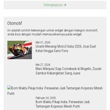
Juli 7, 2026
BAANAR Kabupaten Bogor Dukung Bupati Rudy Susmanto Perangi Judol
dan Narkoba
Juli 3, 2026
Bupati Rudy Susmanto Ajak Warga Bogor Perangi Judi Online
Juni 3, 2026
Tawuran Pelajar di Cugenang Lukai Satu Siswa dan Rusak Kendaraan
Warga, Polisi Selidiki Pelaku
Juni 2, 2026
Polres Cianjur Bongkar Sindikat Curanmor, 34 Motor Curian Diamankan
dari 10 Laporan Masyarakat
Mei 24, 2026
Bupati Rudy Puji Polres Bogor, Pengungkapan Tambang Ilegal dan Subsidi
Energi Diapresiasi
Mei 23, 2026