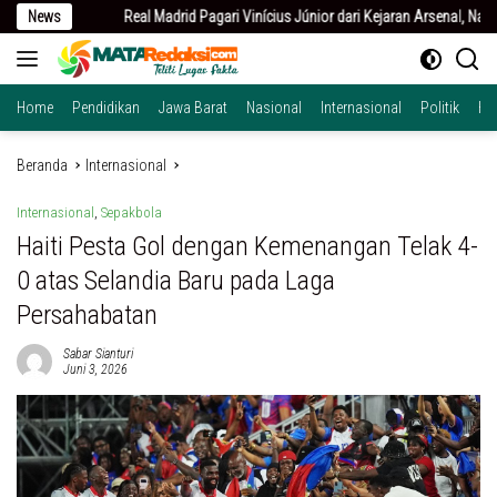
Langsung
rid Pagari Vinícius Júnior dari Kejaran Arsenal, Naikkan Tawaran Kontrak
News
ke
konten
Home
Pendidikan
Jawa Barat
Nasional
Internasional
Politik
Hu
Beranda
Internasional
Internasional
,
Sepakbola
Haiti Pesta Gol dengan Kemenangan Telak 4-
0 atas Selandia Baru pada Laga
Persahabatan
Sabar Sianturi
Juni 3, 2026