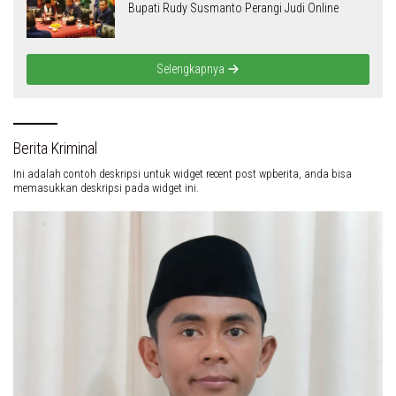
Berita Terbaru
Ini adalah contoh judul deskripsi yang bisa anda isi dan sesuaikan pada
widget
Juli 28, 2026
Ribuan Suporter Padati Pakansari, Rudy Susmanto Yakin Laga Kontra
Vietnam Lebih Meriah
Juli 25, 2026
Perumda Tirta Kahuripan Kabupaten Bogor
Salurkan 12.000 Liter Air Bersih ke Parung
Panjang