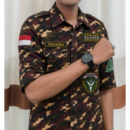
Juli 7, 2026
Mathla’ul Anwar Kabupaten Bogor Dukung
Bupati Rudy Susmanto Perangi Judi Online
Selengkapnya
Berita Kriminal
Ini adalah contoh deskripsi untuk widget recent post wpberita, anda bisa
memasukkan deskripsi pada widget ini.