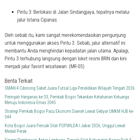
Pintu 3:
Berlokasi di Jalan Sindangjaya,
tepatnya
melalui
jalur Istana Cipanas
.
Oleh sebab itu
, kami sangat merekomendasikan pengunjung
untuk menggunakan akses Pintu 3
.
Sebab
, jalur alternatif ini
membantu Anda menghindari kepadatan jalan utama
.
Apalagi
,
Pintu 3 terhubung langsung dengan loket resmi BRIN dan kini
menjadi jalur favorit wisatawan
.
(MR-05)
Berita Terkait
SMAN 4 Cibinong Sabet Juara Futsal Liga Pendidikan Wilayah Tengah 2026
Peringati Harganas ke-33, Pemkab Bogor Tekankan Ketahanan Keluarga
Menuju Indonesia Emas 2045
Strategi Pemkab Bogor Pacu Ekonomi Daerah Lewat Gebyar UMKM HJB ke-
544
Kota Bogor Juara Pencak Silat POPWILDA I Jabar 2026, Unggul Lewat
Medali Perak
Sinergi Pembinaan Antar-Lembaga, Pencak Silat Kabupaten Bogor Raih 5