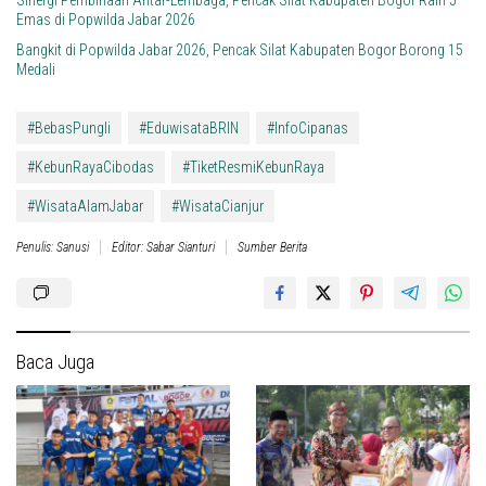
Emas di Popwilda Jabar 2026
Bangkit di Popwilda Jabar 2026, Pencak Silat Kabupaten Bogor Borong 15
Medali
#BebasPungli
#EduwisataBRIN
#InfoCipanas
#KebunRayaCibodas
#TiketResmiKebunRaya
#WisataAlamJabar
#WisataCianjur
Penulis: Sanusi
Editor: Sabar Sianturi
Sumber Berita
Baca Juga