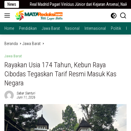
Langsung
drid Pagari Vinícius Júnior dari Kejaran Arsenal, Naikkan Tawaran Kontrak
News
ke
konten
Home
Pendidikan
Jawa Barat
Nasional
Internasional
Politik
Hu
Beranda
Jawa Barat
Jawa Barat
Rayakan Usia 174 Tahun, Kebun Raya
Cibodas Tegaskan Tarif Resmi Masuk Kas
Negara
Sabar Sianturi
Juni 11, 2026